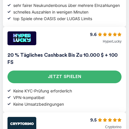
sehr fairer Neukundenbonus über mehrere EInzahlungen
schnelles Auszahlen in wenigen Minuten
top Spiele ohne OASIS oder LUGAS Limits
9.6
HyperLucky
20 % Tägliches Cashback Bis Zu 10.000 $ + 100
FS
JETZT SPIELEN
Keine KYC-Prüfung erforderlich
VPN-kompatibel
Keine Umsatzbedingungen
9.5
Cryptorino