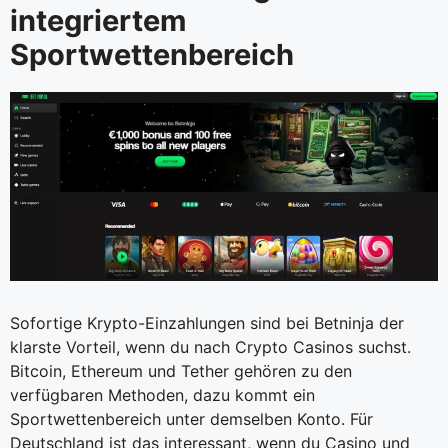
integriertem
Sportwettenbereich
Sofortige Krypto-Einzahlungen sind bei Betninja der
klarste Vorteil, wenn du nach Crypto Casinos suchst.
Bitcoin, Ethereum und Tether gehören zu den
verfügbaren Methoden, dazu kommt ein
Sportwettenbereich unter demselben Konto. Für
Deutschland ist das interessant, wenn du Casino und