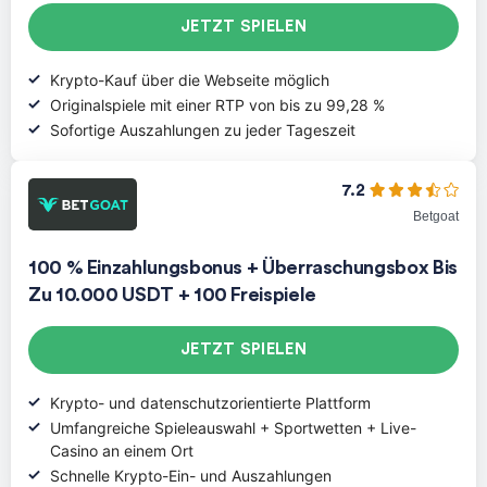
JETZT SPIELEN
Krypto-Kauf über die Webseite möglich
Originalspiele mit einer RTP von bis zu 99,28 %
Sofortige Auszahlungen zu jeder Tageszeit
7.2
Betgoat
100 % Einzahlungsbonus + Überraschungsbox Bis
Zu 10.000 USDT + 100 Freispiele
JETZT SPIELEN
Krypto- und datenschutzorientierte Plattform
Umfangreiche Spieleauswahl + Sportwetten + Live-
Casino an einem Ort
Schnelle Krypto-Ein- und Auszahlungen