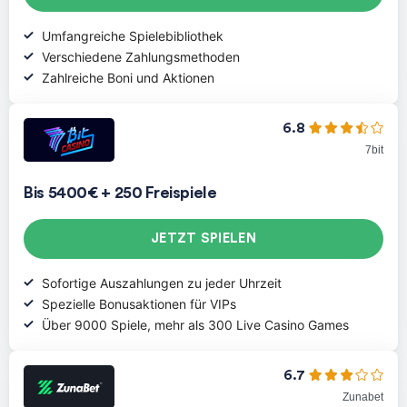
Umfangreiche Spielebibliothek
Verschiedene Zahlungsmethoden
Zahlreiche Boni und Aktionen
6.8
7bit
Bis 5400€ + 250 Freispiele
JETZT SPIELEN
Sofortige Auszahlungen zu jeder Uhrzeit
Spezielle Bonusaktionen für VIPs
Über 9000 Spiele, mehr als 300 Live Casino Games
6.7
Zunabet