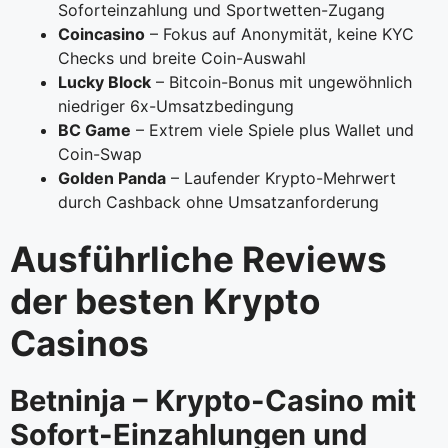
Soforteinzahlung und Sportwetten-Zugang
Coincasino
– Fokus auf Anonymität, keine KYC
Checks und breite Coin-Auswahl
Lucky Block
– Bitcoin-Bonus mit ungewöhnlich
niedriger 6x-Umsatzbedingung
BC Game
– Extrem viele Spiele plus Wallet und
Coin-Swap
Golden Panda
– Laufender Krypto-Mehrwert
durch Cashback ohne Umsatzanforderung
Ausführliche Reviews
der besten Krypto
Casinos
Betninja – Krypto-Casino mit
Sofort-Einzahlungen und