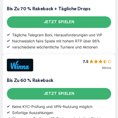
Bis Zu 70 % Rakeback + Tägliche Drops
JETZT SPIELEN
Tägliche Telegram Boni, Herausforderungen und VIP
Nachweislich faire Spiele mit hohem RTP über 96%
verschiedene wöchentliche Turniere und Aktionen
7.5
Winna
Bis Zu 60 % Rakeback
JETZT SPIELEN
Keine KYC-Prüfung und VPN-Nutzung möglich
Sofortige Auszahlungen