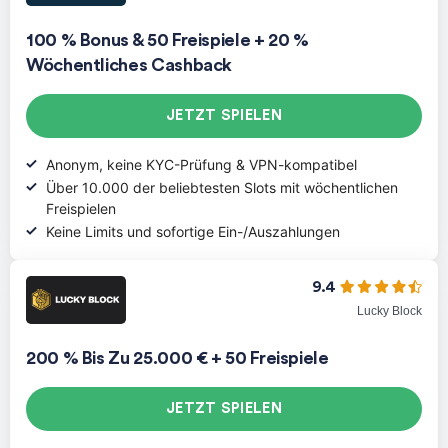
100 % Bonus & 50 Freispiele + 20 %
Wöchentliches Cashback
JETZT SPIELEN
Anonym, keine KYC-Prüfung & VPN-kompatibel
Über 10.000 der beliebtesten Slots mit wöchentlichen
Freispielen
Keine Limits und sofortige Ein-/Auszahlungen
9.4
Lucky Block
200 % Bis Zu 25.000 € + 50 Freispiele
JETZT SPIELEN