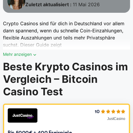
Zuletzt aktualisiert :
11 Mai 2026
Crypto Casinos sind für dich in Deutschland vor allem
dann spannend, wenn du schnelle Coin-Einzahlungen,
flexible Auszahlungen und teils mehr Privatsphäre
suchst. Dieser Guide zeigt
Mehr anzeigen
Beste Krypto Casinos im
Vergleich – Bitcoin
Casino Test
10
JustCasino
Bis 5000€ + 400 Freispiele