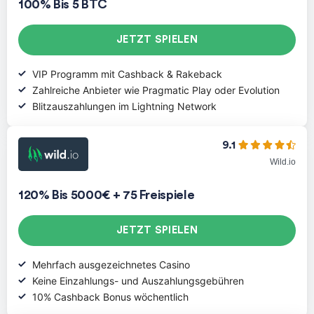
100% Bis 5 BTC
JETZT SPIELEN
VIP Programm mit Cashback & Rakeback
Zahlreiche Anbieter wie Pragmatic Play oder Evolution
Blitzauszahlungen im Lightning Network
9.1
Wild.io
120% Bis 5000€ + 75 Freispiele
JETZT SPIELEN
Mehrfach ausgezeichnetes Casino
Keine Einzahlungs- und Auszahlungsgebühren
10% Cashback Bonus wöchentlich