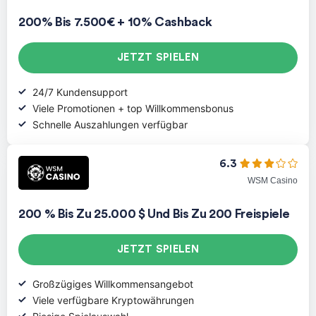
200% Bis 7.500€ + 10% Cashback
JETZT SPIELEN
24/7 Kundensupport
Viele Promotionen + top Willkommensbonus
Schnelle Auszahlungen verfügbar
6.3
WSM Casino
200 % Bis Zu 25.000 $ Und Bis Zu 200 Freispiele
JETZT SPIELEN
Großzügiges Willkommensangebot
Viele verfügbare Kryptowährungen