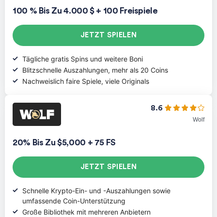
100 % Bis Zu 4.000 $ + 100 Freispiele
JETZT SPIELEN
Tägliche gratis Spins und weitere Boni
Blitzschnelle Auszahlungen, mehr als 20 Coins
Nachweislich faire Spiele, viele Originals
8.6
Wolf
20% Bis Zu $5,000 + 75 FS
JETZT SPIELEN
Schnelle Krypto-Ein- und -Auszahlungen sowie
umfassende Coin-Unterstützung
Große Bibliothek mit mehreren Anbietern