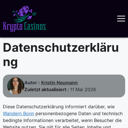
Skip
to
content
Datenschutzerkläru
ng
Autor :
Kristin Neumann
Zuletzt aktualisiert :
11 Mai 2026
Diese Datenschutzerklärung informiert darüber, wie
Wandern Bonn
personenbezogene Daten und technisch
bedingte Informationen verarbeitet, wenn Besucher die
Website nutzen. Sie gilt für alle Seiten, Inhalte und